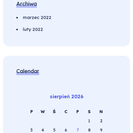
Archiwa
marzec 2022
luty 2022
Calendar
sierpień 2026
P
W
Ś
C
P
S
N
1
2
3
4
5
6
7
8
9